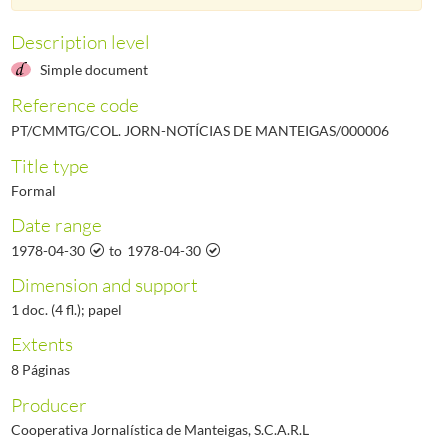
000010
Notícias de Manteigas - Ano I, N.º 10, 1978-08-31
1978-08-31/1978-08-31
Description level
000011
Notícias de Manteigas - Ano I, N.º 11, 1978-09-30
1978-09-30/1978-09-30
(...)
Simple document
000461
Notícias de Manteigas - Ano XXXVII, N.º 461, 2017-05-31
2017-05-31/201
Reference code
PT/CMMTG/COL. JORN-NOTÍCIAS DE MANTEIGAS/000006
Title type
Formal
Date range
1978-04-30
to
1978-04-30
Dimension and support
1 doc. (4 fl.); papel
Extents
8 Páginas
Producer
Cooperativa Jornalística de Manteigas, S.C.A.R.L