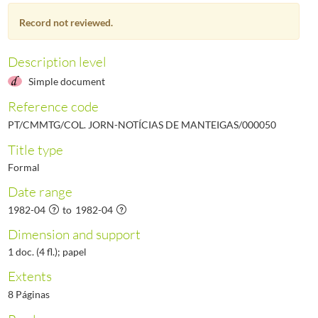
000052
Notícias de Manteigas - Ano IV, N.º 52, 1982-junho
1982-06/1982-06
Record not reviewed.
000053
Notícias de Manteigas - Ano IV, N.º 53, 1982-julho
1982-07/1982-07
000054
Notícias de Manteigas - Ano IV, N.º , 1982-setembro
1982-09/1982-09
000055
Notícias de Manteigas - Ano IV, N.º 55, 1982-outubro
1982-10/1982-10
Description level
(...)
Simple document
000461
Notícias de Manteigas - Ano XXXVII, N.º 461, 2017-05-31
2017-05-31/201
Reference code
PT/CMMTG/COL. JORN-NOTÍCIAS DE MANTEIGAS/000050
Title type
Formal
Date range
1982-04
to
1982-04
Dimension and support
1 doc. (4 fl.); papel
Extents
8 Páginas