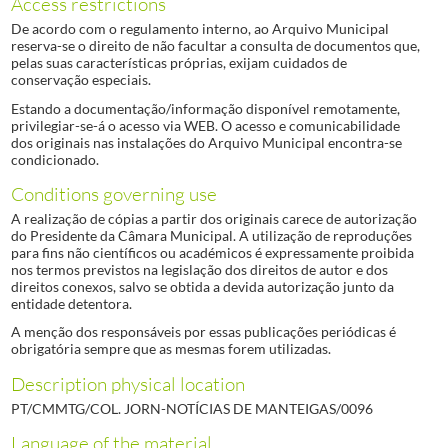
Access restrictions
De acordo com o regulamento interno, ao Arquivo Municipal
reserva-se o direito de não facultar a consulta de documentos que,
pelas suas características próprias, exijam cuidados de
conservação especiais.
Estando a documentação/informação disponível remotamente,
privilegiar-se-á o acesso via WEB. O acesso e comunicabilidade
dos originais nas instalações do Arquivo Municipal encontra-se
condicionado.
Conditions governing use
A realização de cópias a partir dos originais carece de autorização
do Presidente da Câmara Municipal. A utilização de reproduções
para fins não científicos ou académicos é expressamente proibida
nos termos previstos na legislação dos direitos de autor e dos
direitos conexos, salvo se obtida a devida autorização junto da
entidade detentora.
A menção dos responsáveis por essas publicações periódicas é
obrigatória sempre que as mesmas forem utilizadas.
Description physical location
PT/CMMTG/COL. JORN-NOTÍCIAS DE MANTEIGAS/0096
Language of the material