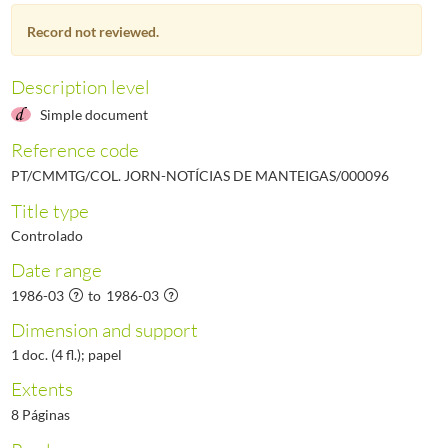
000098
Notícias de Manteigas - Ano VIII N.º 98, 1986 - Maio
1986-05/1986-05
Record not reviewed.
000099
Notícias de Manteigas - Ano VIII N.º 99, 1986 - Junho
1986-06/1986-06
000100
Notícias de Manteigas - Ano VIII N.º 100, 1986 - Julho
1986-07/1986-07
000101
Notícias de Manteigas - Ano VIII N.º 101, 1986 - Agosto
1986-08/1986-08
Description level
(...)
Simple document
000461
Notícias de Manteigas - Ano XXXVII, N.º 461, 2017-05-31
2017-05-31/201
Reference code
PT/CMMTG/COL. JORN-NOTÍCIAS DE MANTEIGAS/000096
Title type
Controlado
Date range
1986-03
to
1986-03
Dimension and support
1 doc. (4 fl.); papel
Extents
8 Páginas