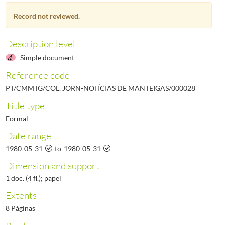
000030
Notícias de Manteigas - Ano III, N.º 30, 1980-07-31
1980-07-31/1980-07-3
Record not reviewed.
000031
Notícias de Manteigas - Ano III, N.º 31, 1980-09-30
1980-09-30/1980-09-3
000032
Notícias de Manteigas - Ano III, N.º 32, 1980-10-31
1980-10-31/1980-10-3
000033
Notícias de Manteigas - Ano III, N.º 33, 1980-11-30
1980-11-30/1980-11-3
Description level
(...)
Simple document
000461
Notícias de Manteigas - Ano XXXVII, N.º 461, 2017-05-31
2017-05-31/201
Reference code
PT/CMMTG/COL. JORN-NOTÍCIAS DE MANTEIGAS/000028
Title type
Formal
Date range
1980-05-31
to
1980-05-31
Dimension and support
1 doc. (4 fl.); papel
Extents
8 Páginas