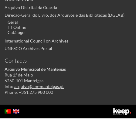
Arquivo Distrital da Guarda
Direção-Geral do Livro, dos Arquivos e das Bibliotecas (DGLAB)
Geral
TT Online
Catálogo
International Council on Archives
UNESCO Archives Portal
Contacts
Arquivo Municipal de Manteigas
Rua 1.º de Maio
6260-101 Manteigas
Info:
arquivo@cm-manteigas.pt
Phone: +351 275 980 000
This site uses cookies to make its use more pleasant to the user. By
continuing to this site you acknowledge and agree to our
cookies policy