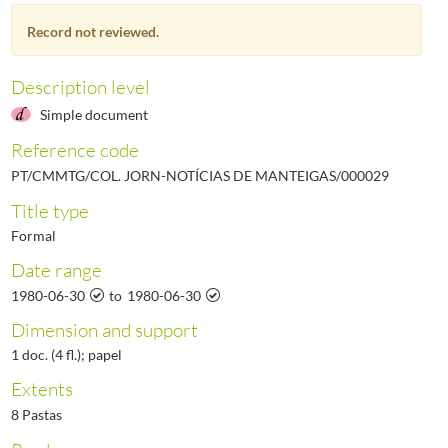
000031
Notícias de Manteigas - Ano III, N.º 31, 1980-09-30
1980-09-30/1980-09-3
Record not reviewed.
000032
Notícias de Manteigas - Ano III, N.º 32, 1980-10-31
1980-10-31/1980-10-3
000033
Notícias de Manteigas - Ano III, N.º 33, 1980-11-30
1980-11-30/1980-11-3
000034
Notícias de Manteigas - Ano III, N.º 34, 1980-12-31
1980-12-31/1980-12-3
Description level
(...)
Simple document
000461
Notícias de Manteigas - Ano XXXVII, N.º 461, 2017-05-31
2017-05-31/201
Reference code
PT/CMMTG/COL. JORN-NOTÍCIAS DE MANTEIGAS/000029
Title type
Formal
Date range
1980-06-30
to
1980-06-30
Dimension and support
1 doc. (4 fl.); papel
Extents
8 Pastas