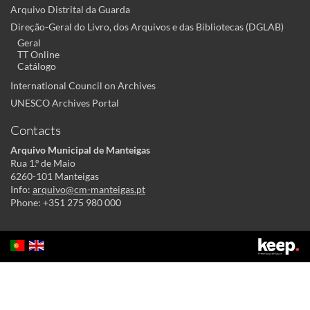
Arquivo Distrital da Guarda
Direção-Geral do Livro, dos Arquivos e das Bibliotecas (DGLAB)
Geral
TT Online
Catálogo
International Council on Archives
UNESCO Archives Portal
Contacts
Arquivo Municipal de Manteigas
Rua 1.º de Maio
6260-101 Manteigas
Info:
arquivo@cm-manteigas.pt
Phone: +351 275 980 000
This site uses cookies to make its use more pleasant to the user. By
continuing to this site you acknowledge and agree to our
cookies policy