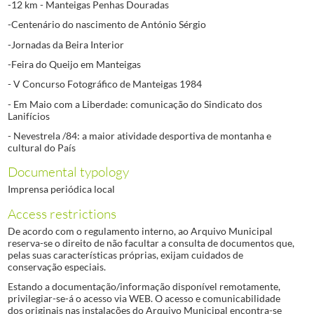
-12 km - Manteigas Penhas Douradas
-Centenário do nascimento de António Sérgio
-Jornadas da Beira Interior
-Feira do Queijo em Manteigas
- V Concurso Fotográfico de Manteigas 1984
- Em Maio com a Liberdade: comunicação do Sindicato dos
Lanifícios
- Nevestrela /84: a maior atividade desportiva de montanha e
cultural do País
Documental typology
Imprensa periódica local
Access restrictions
De acordo com o regulamento interno, ao Arquivo Municipal
reserva-se o direito de não facultar a consulta de documentos que,
pelas suas características próprias, exijam cuidados de
conservação especiais.
Estando a documentação/informação disponível remotamente,
privilegiar-se-á o acesso via WEB. O acesso e comunicabilidade
dos originais nas instalações do Arquivo Municipal encontra-se