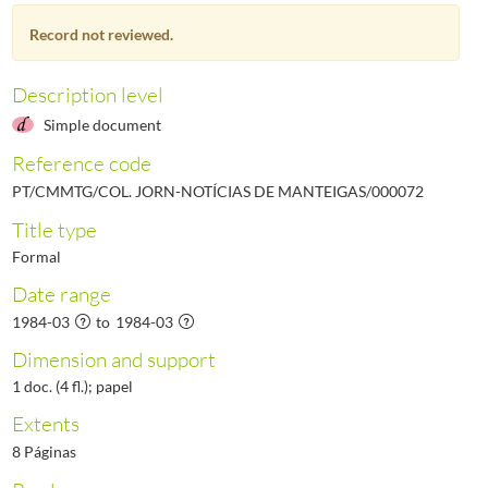
000074
Notícias de Manteigas - Ano VI N.º 74, 1984-Maio
1984-05/1984-05
Record not reviewed.
000075
Notícias de Manteigas - Ano VI N.º 75, 1984-Junho
1984-06/1984-06
000076
Notícias de Manteigas - Ano VI N.º 76, 1984-Julho
1984-07/1984-07
000077
Notícias de Manteigas - Ano VI N.º 77, 1984-Agosto
1984-08/1984-08
Description level
(...)
Simple document
000461
Notícias de Manteigas - Ano XXXVII, N.º 461, 2017-05-31
2017-05-31/201
Reference code
PT/CMMTG/COL. JORN-NOTÍCIAS DE MANTEIGAS/000072
Title type
Formal
Date range
1984-03
to
1984-03
Dimension and support
1 doc. (4 fl.); papel
Extents
8 Páginas