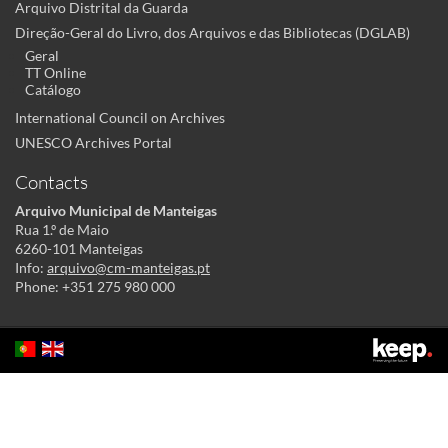
Arquivo Distrital da Guarda
Direção-Geral do Livro, dos Arquivos e das Bibliotecas (DGLAB)
Geral
TT Online
Catálogo
International Council on Archives
UNESCO Archives Portal
Contacts
Arquivo Municipal de Manteigas
Rua 1.º de Maio
6260-101 Manteigas
Info:
arquivo@cm-manteigas.pt
Phone: +351 275 980 000
This site uses cookies to make its use more pleasant to the user. By
continuing to this site you acknowledge and agree to our
cookies policy