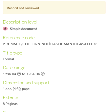
000075
Notícias de Manteigas - Ano VI N.º 75, 1984-Junho
1984-06/1984-06
Record not reviewed.
000076
Notícias de Manteigas - Ano VI N.º 76, 1984-Julho
1984-07/1984-07
000077
Notícias de Manteigas - Ano VI N.º 77, 1984-Agosto
1984-08/1984-08
000078
Notícias de Manteigas - Ano VI N.º 78, 1984- Setembro
1984-09/1984-09
Description level
(...)
Simple document
000461
Notícias de Manteigas - Ano XXXVII, N.º 461, 2017-05-31
2017-05-31/201
Reference code
PT/CMMTG/COL. JORN-NOTÍCIAS DE MANTEIGAS/000073
Title type
Formal
Date range
1984-04
to
1984-04
Dimension and support
1 doc. (4 fl.); papel
Extents
8 Páginas