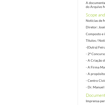
A documentaç
do Arquivo M
Scope and
Notícias de 
Diretor: Jos
Composto e i
Títulos / Not
-(Outra) Feir
- 2º Concurso
- A Criação 
- A Firma Mat
- A propósit
- Centro Cív
- Dr. Manuel 
Documenta
Imprensa per