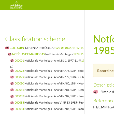
Notíc
Classification scheme
1985
COL. JORN
IMPRENSA PERIÓDICA
1925-03-01/2015-12-15
NOTÍCIAS DE MANTEIGAS
Notícias de Manteigas
1977-11/2023-09-17
000001
Notícias de Manteigas - Ano I, N.º 1, 1977-11-??
1977-11/1977-11
(...)
Record not
000078
Notícias de Manteigas - Ano VI N.º 78, 1984- Setembro
1984-09/1984-09
000079
Notícias de Manteigas - Ano VI N.º 79, 1984 - Outubro
1984-10/1984-10
000080
Notícias de Manteigas - Ano VI N.º 80, 1984 - Novembro
1984-11/1984-11
Descriptio
000081
Notícias de Manteigas - Ano VI N.º 81, 1984 - Dezembro
1984-12/1984-12
Simple 
000082
Notícias de Manteigas - Ano VI N.º 82, 1985 - Janeiro
1985-01/1985-01
Referenc
000083
Notícias de Manteigas - Ano VI N.º 83, 1985 - Fevereiro
1985-02/1985-02
PT/CMMTG/C
000084
Notícias de Manteigas - Ano VI N.º 84, 1985 - março
1985-03/1985-03