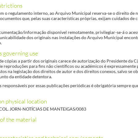
trictions
m o regulamento interno, ao Arquivo Municipal reserva-se o direito de n
documentos que, pelas suas características próprias, exijam cuidados de
cumentação/informação disponível remotamente, privilegiar-se-á o aces
unicabilidade dos originais nas instalações do Arquivo Municipal encont
.
s governing use
de cópias a partir dos originais carece de autorização do Presidente da 
de reproduções para fins não científicos ou académicos é expressamente 
tos na legislação dos direitos de autor e dos direitos conexos, salvo se ob
unto da entidade detentora.
 responsáveis por essas publicações periódicas é obrigatória sempre q
n physical location
OL. JORN-NOTÍCIAS DE MANTEIGAS/0083
of the material
haracteristics and technical requirements