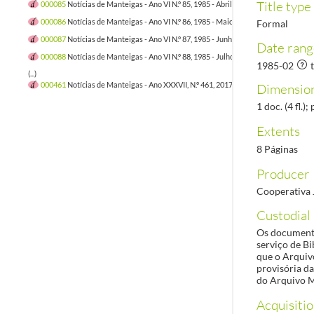
Title type
000085
Notícias de Manteigas - Ano VI N.º 85, 1985 - Abril
1985-04/1985-04
000086
Notícias de Manteigas - Ano VI N.º 86, 1985 - Maio
1985-05/1985-05
Formal
000087
Notícias de Manteigas - Ano VI N.º 87, 1985 - Junho
1985-06/1985-06
Date rang
000088
Notícias de Manteigas - Ano VI N.º 88, 1985 - Julho
1985-07/1985-07
1985-02
(...)
000461
Notícias de Manteigas - Ano XXXVII, N.º 461, 2017-05-31
2017-05-31/201
Dimension
1 doc. (4 fl.);
Extents
8 Páginas
Producer
Cooperativa J
Custodial 
Os documento
serviço de Bi
que o Arquiv
provisória da
do Arquivo M
Acquisiti