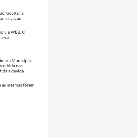
ão facultar a
 conservação
so via WEB. O
ra-se
Câmara Municipal.
proibida nos
tida a devida
ue as mesmas forem