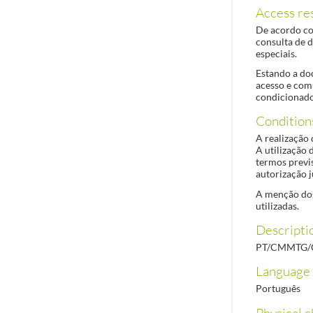
Access res
De acordo co
consulta de 
especiais.
Estando a do
acesso e com
condicionado
Condition
A realização 
A utilização 
termos previs
autorização j
A menção dos
utilizadas.
Descriptio
PT/CMMTG/C
Language 
Português
Physical c