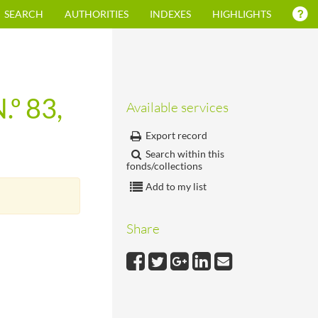
SEARCH
AUTHORITIES
INDEXES
HIGHLIGHTS
.º 83,
Available services
Export record
Search within this
fonds/collections
Add to my list
Share