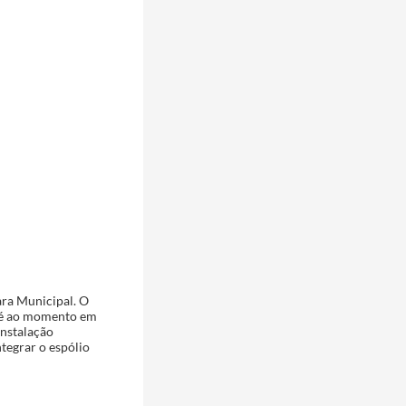
ra Municipal. O
até ao momento em
instalação
ntegrar o espólio