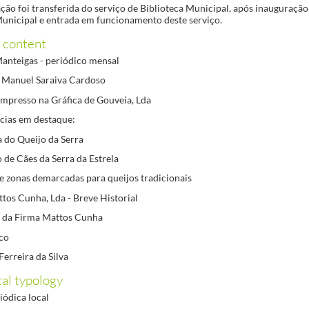
ão foi transferida do serviço de Biblioteca Municipal, após inauguração
unicipal e entrada em funcionamento deste serviço.
 content
Manteigas - periódico mensal
é Manuel Saraiva Cardoso
mpresso na Gráfica de Gouveia, Lda
ícias em destaque:
a do Queijo da Serra
 de Cães da Serra da Estrela
de zonas demarcadas para queijos tradicionais
tos Cunha, Lda - Breve Historial
o da Firma Mattos Cunha
ico
Ferreira da Silva
l typology
iódica local