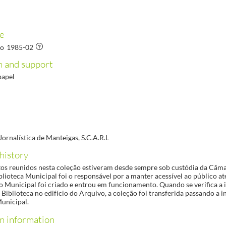
e
to
1985-02
7-05-31
 and support
 papel
ornalística de Manteigas, S.C.A.R.L
history
s reunidos nesta coleção estiveram desde sempre sob custódia da Câma
blioteca Municipal foi o responsável por a manter acessível ao público 
o Municipal foi criado e entrou em funcionamento. Quando se verifica a 
 Biblioteca no edifício do Arquivo, a coleção foi transferida passando a i
unicipal.
on information