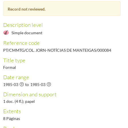
000086
Notícias de Manteigas - Ano VI N.º 86, 1985 - Maio
1985-05/1985-05
Record not reviewed.
000087
Notícias de Manteigas - Ano VI N.º 87, 1985 - Junho
1985-06/1985-06
000088
Notícias de Manteigas - Ano VI N.º 88, 1985 - Julho
1985-07/1985-07
000089
Notícias de Manteigas - Ano VI N.º 89, 1985 - Agosto
1985-08/1985-08
Description level
(...)
Simple document
000461
Notícias de Manteigas - Ano XXXVII, N.º 461, 2017-05-31
2017-05-31/201
Reference code
PT/CMMTG/COL. JORN-NOTÍCIAS DE MANTEIGAS/000084
Title type
Formal
Date range
1985-03
to
1985-03
Dimension and support
1 doc. (4 fl.); papel
Extents
8 Páginas