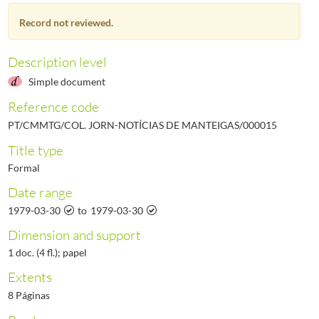
000017
Notícias de Manteigas - Ano II, N.º 17, 1979-05-31
1979-05-31/1979-05-31
Record not reviewed.
000018
Notícias de Manteigas - Ano II, N.º 18, 1979-06-30
1979-06-30/1979-06-30
000019
Notícias de Manteigas - Ano II, N.º 19, 1979-07-31
1979-07-31/1979-07-31
000020
Notícias de Manteigas - Ano II, N.º 20, 1979-09-30
1979-09-30/1979-09-30
Description level
(...)
Simple document
000461
Notícias de Manteigas - Ano XXXVII, N.º 461, 2017-05-31
2017-05-31/201
Reference code
PT/CMMTG/COL. JORN-NOTÍCIAS DE MANTEIGAS/000015
Title type
Formal
Date range
1979-03-30
to
1979-03-30
Dimension and support
1 doc. (4 fl.); papel
Extents
8 Páginas