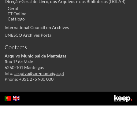
Direção-Geral do Livro, dos Arquivos e das Bibliotecas (DGLAB)
Geral
TT Online
Catálogo
International Council on Archives
UNESCO Archives Portal
Contacts
Arquivo Municipal de Manteigas
Rua 1.º de Maio
6260-101 Manteigas
Info:
arquivo@cm-manteigas.pt
Phone: +351 275 980 000
This site uses cookies to make its use more pleasant to the user. By
continuing to this site you acknowledge and agree to our
cookies policy
Accept