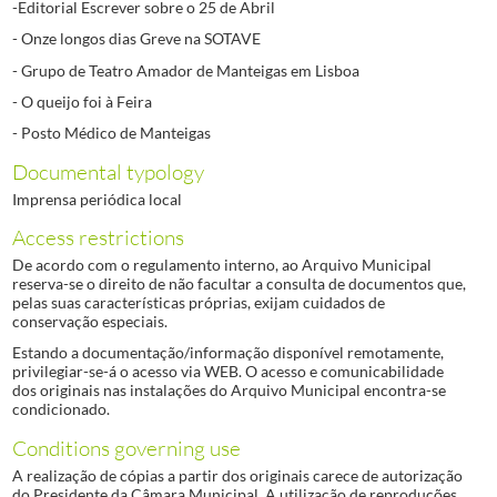
-Editorial Escrever sobre o 25 de Abril
- Onze longos dias Greve na SOTAVE
- Grupo de Teatro Amador de Manteigas em Lisboa
- O queijo foi à Feira
- Posto Médico de Manteigas
Documental typology
Imprensa periódica local
Access restrictions
De acordo com o regulamento interno, ao Arquivo Municipal
reserva-se o direito de não facultar a consulta de documentos que,
pelas suas características próprias, exijam cuidados de
conservação especiais.
Estando a documentação/informação disponível remotamente,
privilegiar-se-á o acesso via WEB. O acesso e comunicabilidade
dos originais nas instalações do Arquivo Municipal encontra-se
condicionado.
Conditions governing use
A realização de cópias a partir dos originais carece de autorização
do Presidente da Câmara Municipal. A utilização de reproduções