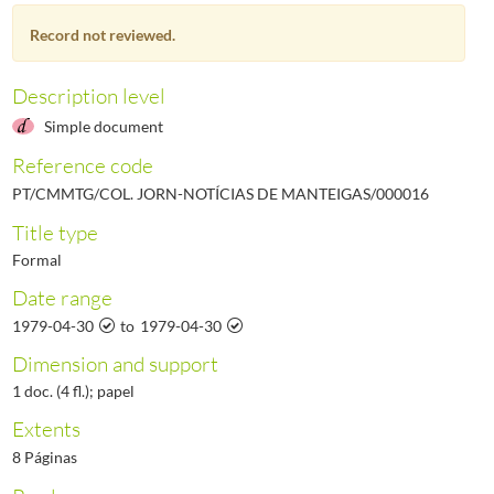
000018
Notícias de Manteigas - Ano II, N.º 18, 1979-06-30
1979-06-30/1979-06-30
Record not reviewed.
000019
Notícias de Manteigas - Ano II, N.º 19, 1979-07-31
1979-07-31/1979-07-31
000020
Notícias de Manteigas - Ano II, N.º 20, 1979-09-30
1979-09-30/1979-09-30
000021
Notícias de Manteigas - Ano II, N.º 21, 1979-10-31
1979-10-31/1979-10-31
Description level
(...)
Simple document
000461
Notícias de Manteigas - Ano XXXVII, N.º 461, 2017-05-31
2017-05-31/201
Reference code
PT/CMMTG/COL. JORN-NOTÍCIAS DE MANTEIGAS/000016
Title type
Formal
Date range
1979-04-30
to
1979-04-30
Dimension and support
1 doc. (4 fl.); papel
Extents
8 Páginas