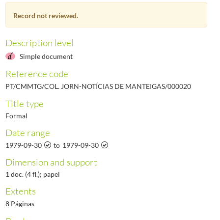
000022
Notícias de Manteigas - Ano II, N.º 22, 1979-11-30
1979-11-30/1979-11-30
Record not reviewed.
000023
Notícias de Manteigas - Ano II, N.º 23, 1979-12-30
1979-12-30/1979-12-30
000024
Notícias de Manteigas - Ano III, N.º 24, 1980-01-31
1980-01-31/1980-01-3
000025
Notícias de Manteigas - Ano III, N.º 25, 1980-02-29
1980-02-29/1980-02-2
Description level
(...)
Simple document
000461
Notícias de Manteigas - Ano XXXVII, N.º 461, 2017-05-31
2017-05-31/201
Reference code
PT/CMMTG/COL. JORN-NOTÍCIAS DE MANTEIGAS/000020
Title type
Formal
Date range
1979-09-30
to
1979-09-30
Dimension and support
1 doc. (4 fl.); papel
Extents
8 Páginas