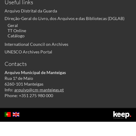
Useful links
Arquivo Distrital da Guarda
Direção-Geral do Livro, dos Arquivos e das Bibliotecas (DGLAB)
Geral
TT Online
Catálogo
International Council on Archives
UNESCO Archives Portal
Contacts
Arquivo Municipal de Manteigas
Rua 1.º de Maio
6260-101 Manteigas
Info:
arquivo@cm-manteigas.pt
Phone: +351 275 980 000
This site uses cookies to make its use more pleasant to the user. By
continuing to this site you acknowledge and agree to our
cookies policy