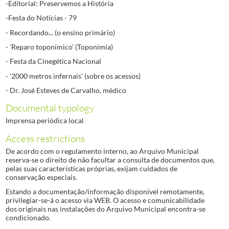
-Editorial: Preservemos a História
-Festa do Notícias - 79
- Recordando... (o ensino primário)
- 'Reparo toponímico' (Toponímia)
- Festa da Cinegética Nacional
- '2000 metros infernais' (sobre os acessos)
- Dr. José Esteves de Carvalho, médico
Documental typology
Imprensa periódica local
Access restrictions
De acordo com o regulamento interno, ao Arquivo Municipal
reserva-se o direito de não facultar a consulta de documentos que,
pelas suas características próprias, exijam cuidados de
conservação especiais.
Estando a documentação/informação disponível remotamente,
privilegiar-se-á o acesso via WEB. O acesso e comunicabilidade
dos originais nas instalações do Arquivo Municipal encontra-se
condicionado.