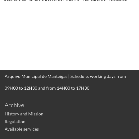
Arquivo Municipal de Manteigas | Schedule: working days from
09H00 to 12H30 and from 14H00 to 17H30
Archive
History and Mission
Regulation
Available services